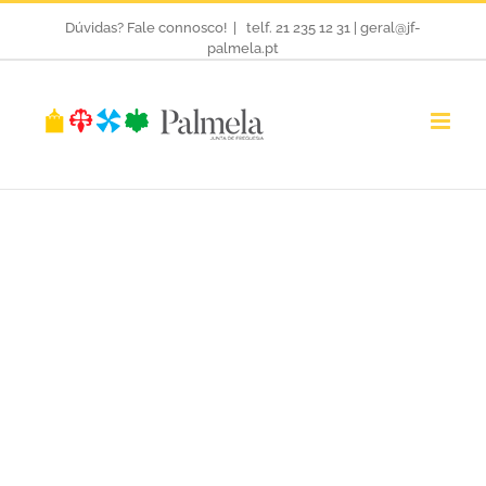
Skip
Dúvidas? Fale connosco!
|
telf. 21 235 12 31 | geral@jf-
palmela.pt
to
content