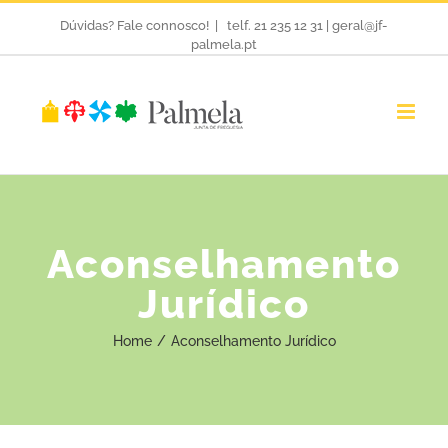
Skip
Dúvidas? Fale connosco!
|
telf. 21 235 12 31 | geral@jf-
palmela.pt
to
content
Aconselhamento
Jurídico
Home
/
Aconselhamento Jurídico