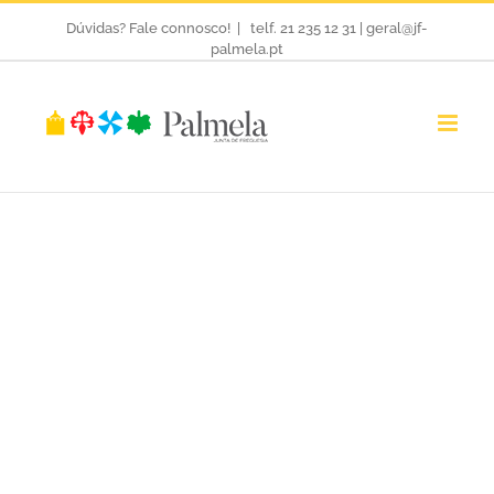
Skip
Dúvidas? Fale connosco!
|
telf. 21 235 12 31 | geral@jf-
palmela.pt
to
content